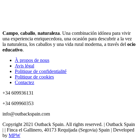
Campo
,
caballo
,
naturaleza
. Una combinación idónea para vivir
una experiencia enriquecedora, una ocasión para descubrir a la vez
la naturaleza, los caballos y una vida rural moderna, a través del
ocio
educativo
.
À propos de nous
Avis légal
Politique de confidentialité
Politique de cookies
Contactez
+34 609936131
+34 609960353
info@outbackspain.com
Copyright 2021 Outback Spain. All rights reserved. | Outback Spain
| | Finca el Gallinero, 40173 Requijada (Segovia) Spain | Developed
by
MPW